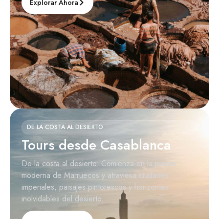
Explorar Ahora
DE LA COSTA AL DESIERTO
Tours desde Casablanca
De la costa al desierto. Comienza en la puerta
moderna de Marruecos y atraviesa ciudades
imperiales, paisajes pintorescos y horizontes
inolvidables del desierto.