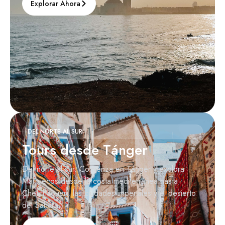
Explorar Ahora
DEL NORTE AL SUR
Tours desde Tánger
Del norte al sur. Comienza en Tánger y explora
Marruecos desde la costa mediterránea hasta
Chefchaouen, las ciudades imperiales y el desierto
del Sáhara.