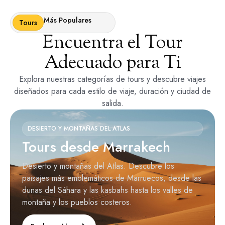
Más Populares
Tours
Encuentra el Tour
Adecuado para Ti
Explora nuestras categorías de tours y descubre viajes
diseñados para cada estilo de viaje, duración y ciudad de
salida.
DESIERTO Y MONTAÑAS DEL ATLAS
Tours desde Marrakech
Desierto y montañas del Atlas. Descubre los
paisajes más emblemáticos de Marruecos, desde las
dunas del Sáhara y las kasbahs hasta los valles de
montaña y los pueblos costeros.