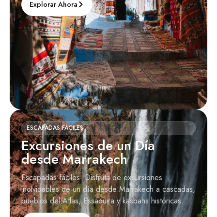
Explorar Ahora
ESCAPADAS FÁCILES
Excursiones de un Día
desde Marrakech
Escapadas fáciles. Disfruta de excursiones
inolvidables de un día desde Marrakech a cascadas,
pueblos del Atlas, Essaouira y kasbahs históricas.