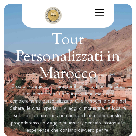
Tour
Personalizzati in
Marocco
Crea un viaggio su misura per il tuo stile, i tuoi tempi e i
tuoi interessi con un tour privato in Marocco
completamente personalizzato. Che tu sogni le dune del
Sahara, le città imperiali, i villaggi di montagna, le località
sulla costa o un itinerario che racchiuda tutto questo,
progetteremo un viaggio su misura, pensato intorno alle
esperienze che contano davvero per te.