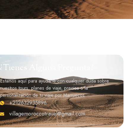
¿Tienes Alguna Pregunta?
Estamos aquí para ayudarte con cualquier duda sobre
nuestros tours, planes de viaje, precios o la
personalización de tu viaje por Marruecos.
+212632935896
villagemoroccotravel@gmail.com